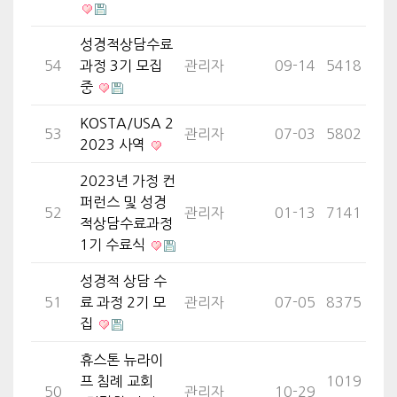
성경적상담수료
54
과정 3기 모집
관리자
09-14
5418
중
KOSTA/USA 2
53
관리자
07-03
5802
2023 사역
2023년 가정 컨
퍼런스 및 성경
52
관리자
01-13
7141
적상담수료과정
1기 수료식
성경적 상담 수
51
료 과정 2기 모
관리자
07-05
8375
집
휴스톤 뉴라이
프 침례 교회
1019
50
관리자
10-29