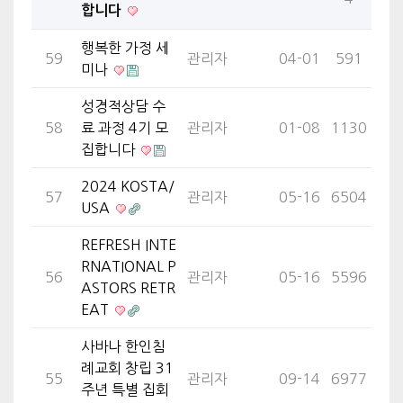
합니다
행복한 가정 세
59
관리자
04-01
591
미나
성경적상담 수
58
료 과정 4기 모
관리자
01-08
1130
집합니다
2024 KOSTA/
57
관리자
05-16
6504
USA
REFRESH INTE
RNATIONAL P
56
관리자
05-16
5596
ASTORS RETR
EAT
사바나 한인침
례교회 창립 31
55
관리자
09-14
6977
주년 특별 집회