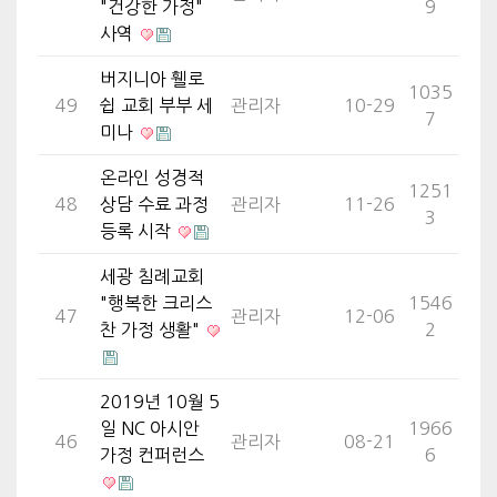
"건강한 가정"
9
사역
버지니아 휄로
1035
49
쉽 교회 부부 세
관리자
10-29
7
미나
온라인 성경적
1251
48
상담 수료 과정
관리자
11-26
3
등록 시작
세광 침례교회
"행복한 크리스
1546
47
관리자
12-06
찬 가정 생활"
2
2019년 10월 5
일 NC 아시안
1966
46
관리자
08-21
가정 컨퍼런스
6