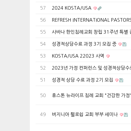
57
2024 KOSTA/USA
56
REFRESH INTERNATIONAL PASTOR
55
사바나 한인침례교회 창립 31주년 특별
54
성경적상담수료 과정 3기 모집 중
53
KOSTA/USA 22023 사역
52
2023년 가정 컨퍼런스 및 성경적상담수
51
성경적 상담 수료 과정 2기 모집
50
휴스톤 뉴라이프 침례 교회 "건강한 가정
49
버지니아 휄로쉽 교회 부부 세미나