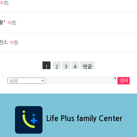
활"
퍼런스
1
2
3
4
맨끝
Life Plus family Center