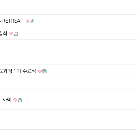
S RETREAT
 집회
료과정 1기 수료식
" 사역